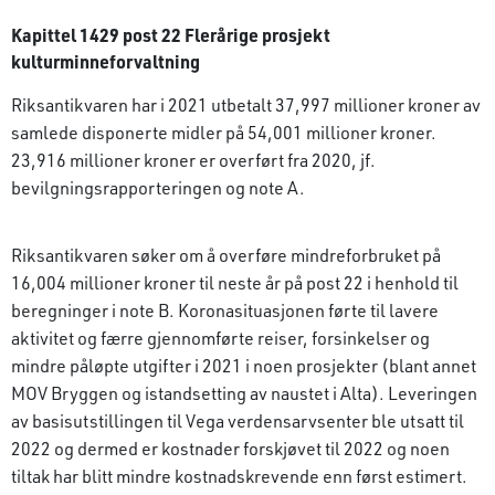
Kapittel 1429 post 22 Flerårige prosjekt
kulturminneforvaltning
Riksantikvaren har i 2021 utbetalt 37,997 millioner kroner av
samlede disponerte midler på 54,001 millioner kroner.
23,916 millioner kroner er overført fra 2020, jf.
bevilgningsrapporteringen og note A.
Riksantikvaren søker om å overføre mindre­forbruket på
16,004 millioner kroner til neste år på post 22 i henhold til
beregninger i note B. Koronasituasjonen førte til lavere
aktivitet og færre gjennomførte reiser, forsinkelser og
mindre påløpte utgifter i 2021 i noen prosjekter (blant annet
MOV Bryggen og istandsetting av naustet i Alta). Leveringen
av basisutstillingen til Vega verdensarvsenter ble utsatt til
2022 og dermed er kostnader forskjøvet til 2022 og noen
tiltak har blitt mindre kostnadskrevende enn først estimert.