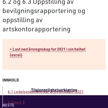
6.2 og 6.3 Oppstilling av
bevilgningsrapportering og
oppstilling av
artskontorapportering
> Last ned årsregnskap for 2021 i sin helhet
(excel)
INNHOLD
Tilgjengelighetserklæring
6.1 Ledelseskommentar årsregnskapet 2021
6.2 og 6.3
NESTE