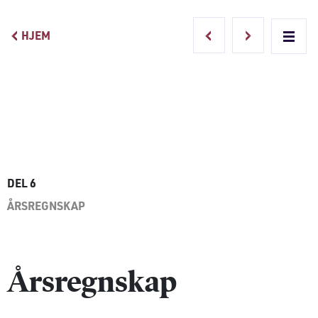
HJEM
Main Navigation
DEL 6
ÅRSREGNSKAP
Årsregnskap