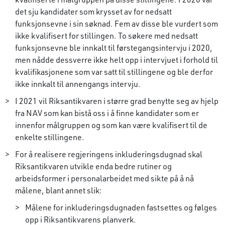
det sju kandidater som krysset av for nedsatt
funksjonsevne i sin søknad. Fem av disse ble vurdert som
ikke kvalifisert for stillingen. To søkere med nedsatt
funksjonsevne ble innkalt til førstegangsintervju i 2020,
men nådde dessverre ikke helt opp i intervjuet i forhold til
kvalifikasjonene som var satt til stillingene og ble derfor
ikke innkalt til annengangs intervju.
I 2021 vil Riksantikvaren i større grad benytte seg av hjelp
fra NAV som kan bistå oss i å finne kandidater som er
innenfor målgruppen og som kan være kvalifisert til de
enkelte stillingene.
For å realisere regjeringens inkluderingsdugnad skal
Riksantikvaren utvikle enda bedre rutiner og
arbeidsformer i personalarbeidet med sikte på å nå
målene, blant annet slik:
Målene for inkluderingsdugnaden fastsettes og følges
opp i Riksantikvarens planverk.