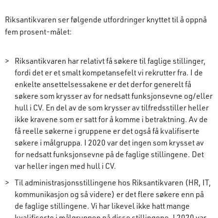
Riksantikvaren ser følgende utfordringer knyttet til å oppnå
fem prosent-målet:
Riksantikvaren har relativt få søkere til faglige stillinger,
fordi det er et smalt kompetansefelt vi rekrutter fra. I de
enkelte ansettelsessakene er det derfor generelt få
søkere som krysser av for nedsatt funksjonsevne og/eller
hull i CV. En del av de som krysser av tilfredsstiller heller
ikke kravene som er satt for å komme i betraktning. Av de
få reelle søkerne i gruppene er det også få kvalifiserte
søkere i målgruppa. I 2020 var det ingen som krysset av
for nedsatt funksjonsevne på de faglige stillingene. Det
var heller ingen med hull i CV.
Til administrasjonsstillingene hos Riksantikvaren (HR, IT,
kommunikasjon og så videre) er det flere søkere enn på
de faglige stillingene. Vi har likevel ikke hatt mange
kvalifiserte i målgruppen på disse stillingene. I 2020 var