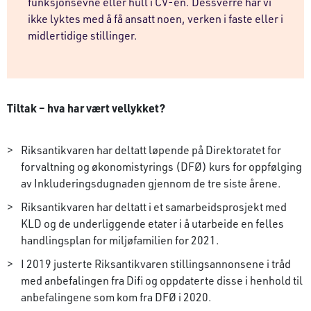
funksjonsevne eller hull i CV-en. Dessverre har vi
ikke lyktes med å få ansatt noen, verken i faste eller i
midlertidige stillinger.
Tiltak – hva har vært vellykket?
Riksantikvaren har deltatt løpende på Direktoratet for
forvaltning og økonomistyrings (DFØ) kurs for oppfølging
av Inkluderingsdugnaden gjennom de tre siste årene.
Riksantikvaren har deltatt i et samarbeidsprosjekt med
KLD og de underliggende etater i å utarbeide en felles
handlingsplan for miljøfamilien for 2021.
I 2019 justerte Riksantikvaren stillingsannonsene i tråd
med anbefalingen fra Difi og oppdaterte disse i henhold til
anbefalingene som kom fra DFØ i 2020.