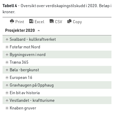
Tabell 4
- Oversikt over verdiskapingstilskudd i 2020. Beløp i
kroner.
Print
Excel
CSV
Copy
Prosjekter 2020
Svalbard - kullkraftverket
Fotefar mot Nord
Bygningsvern i nord
Træna 365
Bøla -bergkunst
European 16
Gravhaugen på Opphaug
Ein bit av historia
Vestlandet - kraftturisme
Knaben gruver