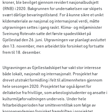
kroner, ble bevilget gjennom revidert nasjonalbudsjett
(RNB) i 2020. Bakgrunnen for undersøkelsen var skipets
svært dårlige bevaringstilstand. For å kunne sikre et unikt
kildemateriale av nasjonal og internasjonal verdi, måtte
utgravningen settes i gang raskt. Klima- og miljøminister
Sveinung Rotevatn satte det første spadestikket på
Gjellestad den 26. juni. Utgravningen var planlagt avsluttet
den 13. november, men arbeidet ble forsinket og fortsatte
frem til 18. desember.
Utgravningen av Gjellestadskipet har vakt stor interesse
både lokalt, nasjonalt og internasjonalt. Prosjektet har
drevet utstrakt formidling i felt til allmennheten gjennom
hele sesongen 2020. Prosjektet har også åpnet for
deltakelse fra frivillige, som arkeologistudenter og ansatte i
kulturmiljøforvaltningen underveis. Under hele
feltarbeidsperioden har smitteverntiltak som følge av
koronapandemien forsinket fremdriften i prosjektet.