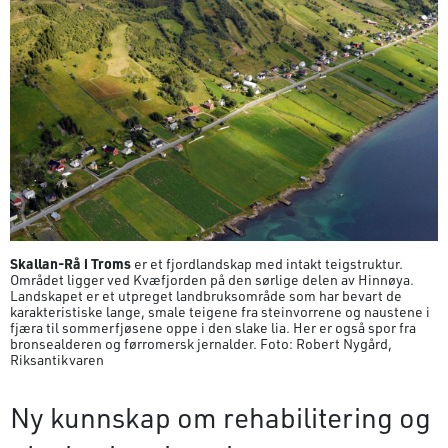
Skallan-Rå i Troms
er et fjordlandskap med intakt teigstruktur.
Området ligger ved Kvæfjorden på den sørlige delen av Hinnøya.
Landskapet er et utpreget landbruksområde som har bevart de
karakteristiske lange, smale teigene fra steinvorrene og naustene i
fjæra til sommerfjøsene oppe i den slake lia. Her er også spor fra
bronsealderen og førromersk jernalder. Foto: Robert Nygård,
Riksantikvaren
Ny kunnskap om rehabilitering og