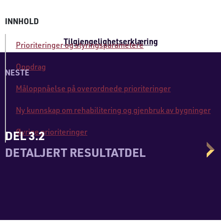
INNHOLD
Tilgjengelighetserklæring
Prioriteringer og styringsparametere
Oppdrag
NESTE
Måloppnåelse på overordnede prioriteringer
Ny kunnskap om rehabilitering og gjenbruk av bygninger
Øvrige prioriteringer
DEL 3.2
DETALJERT RESULTATDEL