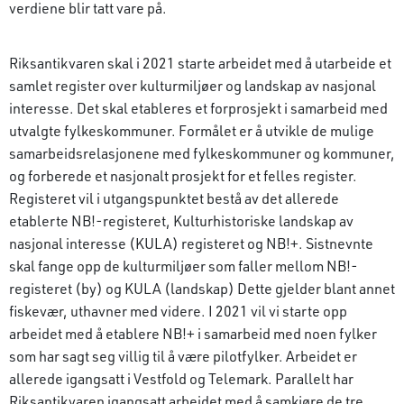
verdiene blir tatt vare på.
Riksantikvaren skal i 2021 starte arbeidet med å utarbeide et
samlet register over kulturmiljøer og landskap av nasjonal
interesse. Det skal etableres et forprosjekt i samarbeid med
utvalgte fylkeskommuner. Formålet er å utvikle de mulige
samarbeidsrelasjonene med fylkeskommuner og kommuner,
og forberede et nasjonalt prosjekt for et felles register.
Registeret vil i utgangspunktet bestå av det allerede
etablerte NB!-registeret, Kulturhistoriske landskap av
nasjonal interesse (KULA) registeret og NB!+. Sistnevnte
skal fange opp de kulturmiljøer som faller mellom NB!-
registeret (by) og KULA (landskap) Dette gjelder blant annet
fiskevær, uthavner med videre. I 2021 vil vi starte opp
arbeidet med å etablere NB!+ i samarbeid med noen fylker
som har sagt seg villig til å være pilotfylker. Arbeidet er
allerede igangsatt i Vestfold og Telemark. Parallelt har
Riksantikvaren igangsatt arbeidet med å samkjøre de tre