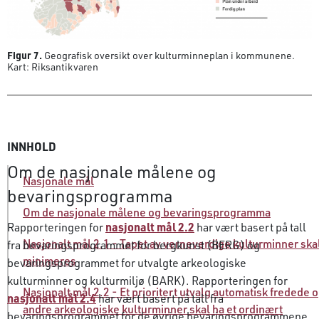
Figur 7.
Geografisk oversikt over kulturminneplan i kommunene.
Kart: Riksantikvaren
INNHOLD
Om de nasjonale målene og
Nasjonale mål
bevaringsprogramma
Om de nasjonale målene og bevaringsprogramma
Rapporteringen for
nasjonalt mål 2.2
har vært basert på tall
Nasjonalt mål 2.1 - Tapet av verneverdige kulturminner ska
fra bevaringsprogrammet for bergkunst (BERG) og
minimeres
bevaringsprogrammet for utvalgte arkeologiske
kulturminner og kulturmiljø (BARK). Rapporteringen for
Nasjonalt mål 2.2 - Et prioritert utvalg automatisk fredede 
nasjonalt mål 2.4
har vært basert på tall fra
andre arkeologiske kulturminner skal ha et ordinært
bevaringsprogrammet for de øvrige bevaringsprogrammene