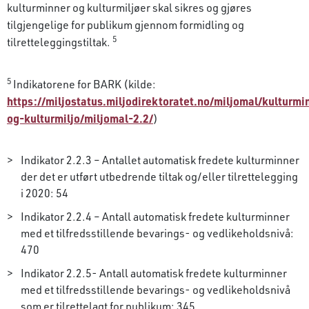
kulturminner og kulturmiljøer skal sikres og gjøres
tilgjengelige for publikum gjennom formidling og
5
tilretteleggingstiltak.
5
Indikatorene for BARK (kilde:
https://miljostatus.miljodirektoratet.no/miljomal/kulturmi
og-kulturmiljo/miljomal-2.2/
)
Indikator 2.2.3 – Antallet automatisk fredete kulturminner
der det er utført utbedrende tiltak og/eller tilrettelegging
i 2020: 54
Indikator 2.2.4 – Antall automatisk fredete kulturminner
med et tilfredsstillende bevarings- og vedlikeholdsnivå:
470
Indikator 2.2.5- Antall automatisk fredete kulturminner
med et tilfredsstillende bevarings- og ved­likeholdsnivå
som er tilrettelagt for publikum: 345