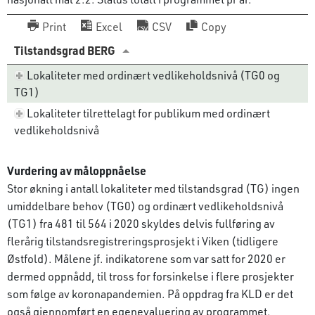
Print
Excel
CSV
Copy
Tilstandsgrad BERG
Lokaliteter med ordinært vedlikeholdsnivå (TG0 og
TG1)
Lokaliteter tilrettelagt for publikum med ordinært
vedlikeholdsnivå
Vurdering av måloppnåelse
Stor økning i antall lokaliteter med tilstandsgrad (TG) ingen
umiddelbare behov (TG0) og ordinært vedlikeholdsnivå
(TG1) fra 481 til 564 i 2020 skyldes delvis fullføring av
flerårig tilstandsregistreringsprosjekt i Viken (tidligere
Østfold). Målene jf. indikatorene som var satt for 2020 er
dermed oppnådd, til tross for forsinkelse i flere prosjekter
som følge av koronapandemien. På oppdrag fra KLD er det
også gjennomført en egenevaluering av programmet.