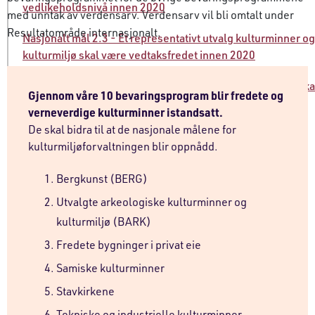
vedlikeholdsnivå innen 2020
med unntak av verdensarv. Verdensarv vil bli omtalt under
Resultatområde internasjonalt.
Nasjonalt mål 2.3 - Et representativt utvalg kulturminner og
kulturmiljø skal være vedtaksfredet innen 2020
Nasjonalt mål 2.4 - Fredete bygninger, anlegg og fartøy ska
Gjennom våre 10 bevaringsprogram blir fredete og
et ordinært vedlikeholdsnivå innen 2020
verneverdige kulturminner istandsatt.
De skal bidra til at de nasjonale målene for
kulturmiljøforvaltningen blir oppnådd.
Bergkunst (BERG)
Utvalgte arkeologiske kulturminner og
kulturmiljø (BARK)
Fredete bygninger i privat eie
Samiske kulturminner
Stavkirkene
Tekniske og industrielle kulturminner