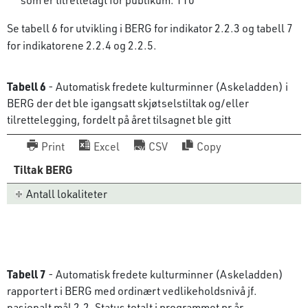
Se tabell 6 for utvikling i BERG for indikator 2.2.3 og tabell 7
for indikatorene 2.2.4 og 2.2.5.
Tabell 6
- Automatisk fredete kulturminner (Askeladden) i
BERG der det ble igangsatt skjøtselstiltak og/eller
tilrettelegging, fordelt på året tilsagnet ble gitt
Print
Excel
CSV
Copy
Tiltak BERG
Antall lokaliteter
Tabell 7
- Automatisk fredete kulturminner (Askeladden)
rapportert i BERG med ordinært vedlikeholdsnivå jf.
nasjonalt mål 2.2. Status totalt i programmet pr år.